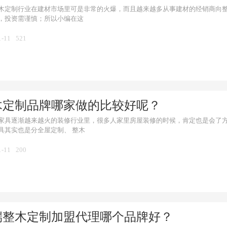
木定制行业在建材市场里可是非常的火爆，而且越来越多从事建材的经销商向
，投资需谨慎；所以小编在这
1-11
521
木定制品牌哪家做的比较好呢？
家具逐渐越来越火的装修行业里，很多人家里房屋装修的时候，肯定也是会了
具其实也是分全屋定制、 整木
1-11
200
端整木定制加盟代理哪个品牌好？