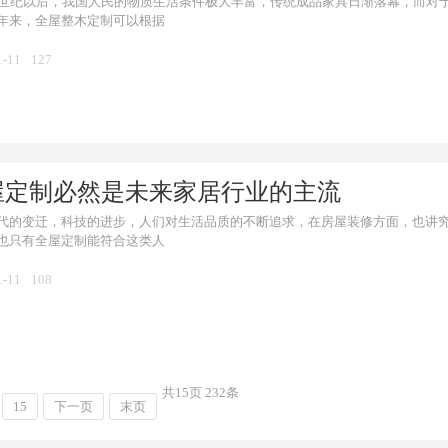
1世纪以后，我国人民的物质生活条件极大丰富，传统成品家具日渐落幕，而对
年来，全屋整木定制可以根据
1-11
127
屋定制必然是未来家居行业的主流
代的变迁，科技的进步，人们对生活品质的不断追求，在房屋装修方面，也讲
也只有全屋定制能符合这类人
1-11
108
共
15
页
232
条
15
下一页
末页