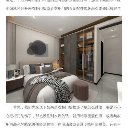
小编就区分开来衣柜门板或者衣柜门的五金配件损坏怎么维修比较好？
首先，我们先来说下如果是衣柜门板损坏了要怎么维修，要是不小
心把柜门刮伤了，那么没伤到木质的话，就用蜡液覆盖伤痕，或者与衣
柜同颜色的蜡笔将伤痕涂抹掉，在用油漆或者透明指甲油覆盖。还有不