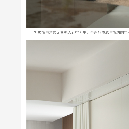
将极简与意式元素融入到空间里。营造品质感与简约的生