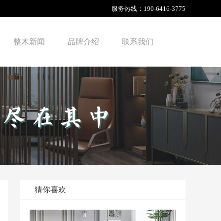
服务热线：
190-6416-3775
整木新闻
品牌介绍
联系我们
猜你喜欢