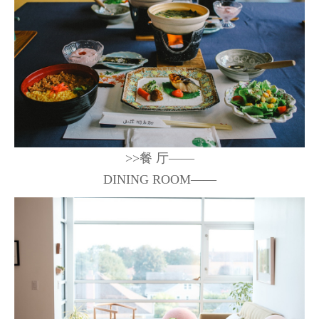
>>餐 厅——
DINING ROOM——